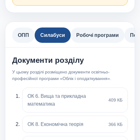
ОПП
Силабуси
Робочі програми
Пол
Документи розділу
У цьому розділі розміщено документи освітньо-
професійної програми «Облік і оподаткування».
ОК 6. Вища та прикладна
409 КБ
математика
ОК 8. Економічна теорія
366 КБ