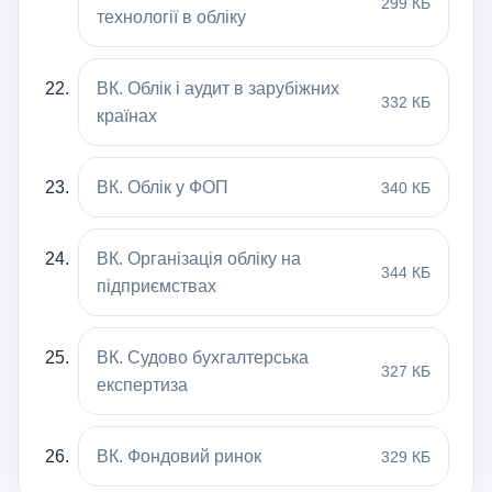
299 КБ
технології в обліку
ВК. Облік і аудит в зарубіжних
332 КБ
країнах
ВК. Облік у ФОП
340 КБ
ВК. Організація обліку на
344 КБ
підприємствах
ВК. Судово бухгалтерська
327 КБ
експертиза
ВК. Фондовий ринок
329 КБ