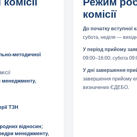
комісії
Режим ро
комісії
До початку вступної к
субота, неділя — вихідн
У період прийому заяв
ально-методичної
09:00–16:00; субота 09
У дні завершення при
МІСІЇ
завершення прийому еле
 менеджменту,
визначених ЄДЕБО.
рії ТЗН
родних відносин;
федри менеджменту,